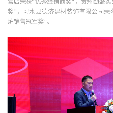
营店荣获“优秀经销商奖“，贵州勋盛实
奖”，习水县德济建材装饰有限公司荣
炉销售冠军奖”。