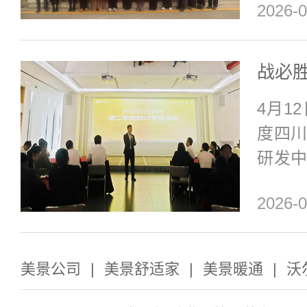
2026-0
组织
次培
省及直
售学
4月1
师团
度四
兼具
研发
之旅。
门店
2026-0
绕一
结，
知识
美景公司
|
美景舒适家
|
美景暖通
|
沃
心聚力
端。