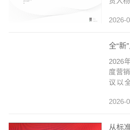
责人
（上
2026-0
明超、
利暖
长倪
全“新
周敏等
202
团队
度营
交流
议以
营运
作、
曼...
2026-0
段性
步凝
复盘