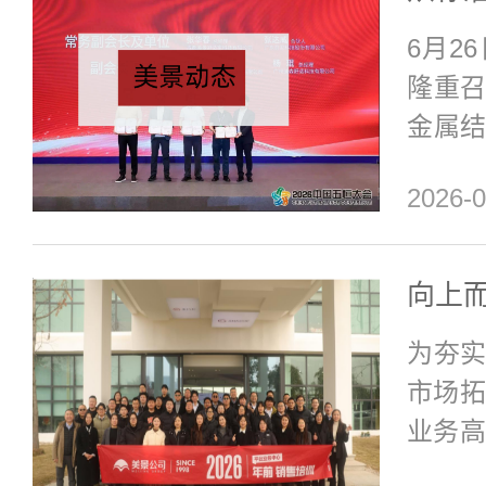
励发
6月2
实地
隆重
效、
金属
务复
主办
环环相扣
2026-0
地五
探五
间，
司再
为夯
筑金
市场拓
会相
业务高
务副
日，
美景公.