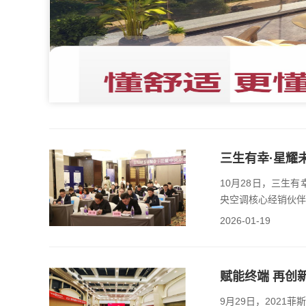
1
2
3
4
5
三生有幸·星耀
10月28日，三生
央空调核心经销伙伴
2026-01-19
赋能终端 再创
9月29日，202