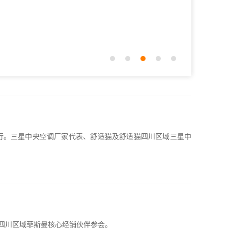
店举行。三星中央空调厂家代表、舒适猫及舒适猫四川区域三星中
猫四川区域菲斯曼核心经销伙伴参会。